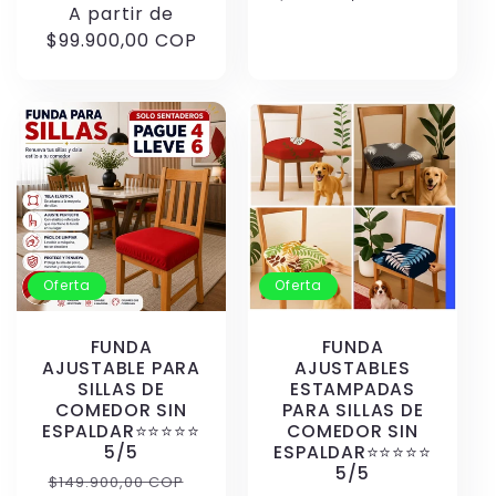
habitual
A partir de
de
oferta
$99.900,00 COP
oferta
Oferta
Oferta
FUNDA
FUNDA
AJUSTABLE PARA
AJUSTABLES
SILLAS DE
ESTAMPADAS
COMEDOR SIN
PARA SILLAS DE
ESPALDAR⭐️⭐️⭐️⭐️⭐️
COMEDOR SIN
5/5
ESPALDAR⭐️⭐️⭐️⭐️⭐️
5/5
Precio
Precio
$149.900,00 COP