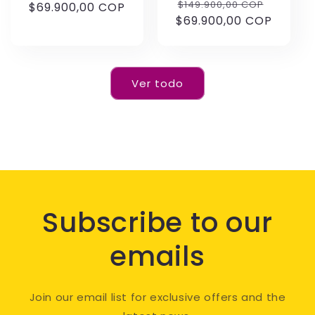
Precio
Precio
$149.900,00 COP
$69.900,00 COP
habitual
de
$69.900,00 COP
habitual
de
oferta
oferta
Ver todo
Subscribe to our
emails
Join our email list for exclusive offers and the