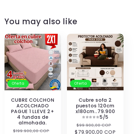
You may also like
Oferta
Oferta
CUBRE COLCHON
Cubre sofa 2
ACOLCHADO
puestos 120cm
PAGUE 1 LLEVE 2+
x180cm..79.900
4 fundas de
⭐️⭐️⭐️⭐️⭐️5/5
almohada.
Precio
Precio
$99.900,00 COP
Precio
Precio
$199.900,00 COP
$79.900,00 COP
habitual
de